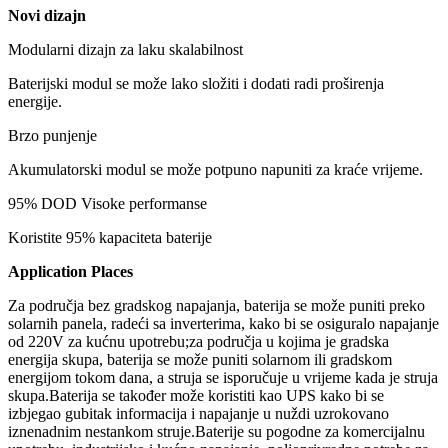
Novi dizajn
Modularni dizajn za laku skalabilnost
Baterijski modul se može lako složiti i dodati radi proširenja
energije.
Brzo punjenje
Akumulatorski modul se može potpuno napuniti za kraće vrijeme.
95% DOD Visoke performanse
Koristite 95% kapaciteta baterije
Application Places
Za područja bez gradskog napajanja, baterija se može puniti preko
solarnih panela, radeći sa inverterima, kako bi se osiguralo napajanje
od 220V za kućnu upotrebu;za područja u kojima je gradska
energija skupa, baterija se može puniti solarnom ili gradskom
energijom tokom dana, a struja se isporučuje u vrijeme kada je struja
skupa.Baterija se također može koristiti kao UPS kako bi se
izbjegao gubitak informacija i napajanje u nuždi uzrokovano
iznenadnim nestankom struje.Baterije su pogodne za komercijalnu