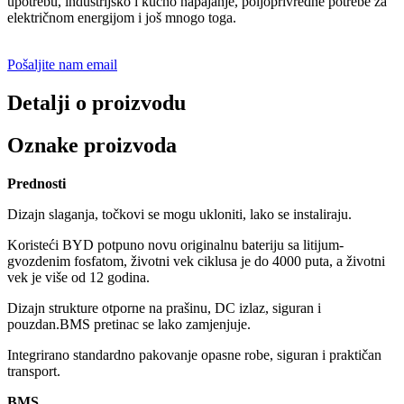
upotrebu, industrijsko i kućno napajanje, poljoprivredne potrebe za
električnom energijom i još mnogo toga.
Pošaljite nam email
Detalji o proizvodu
Oznake proizvoda
Prednosti
Dizajn slaganja, točkovi se mogu ukloniti, lako se instaliraju.
Koristeći BYD potpuno novu originalnu bateriju sa litijum-
gvozdenim fosfatom, životni vek ciklusa je do 4000 puta, a životni
vek je više od 12 godina.
Dizajn strukture otporne na prašinu, DC izlaz, siguran i
pouzdan.BMS pretinac se lako zamjenjuje.
Integrirano standardno pakovanje opasne robe, siguran i praktičan
transport.
BMS