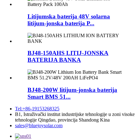
Litijumska baterija 48V solarna
litijum-jonska baterija P...
BJ48-150AHS LITIJ-JONSKA
BATERIJA BANKA
BJ48-200W litijum-jonska baterija
Smart BMS 51...
Tel:+86-19153268325
B1, Istraživački institut industrijske tehnologije u zoni visoke
tehnologije Qingdao, provincija Shandong Kina
sales@bluejoysolar.com