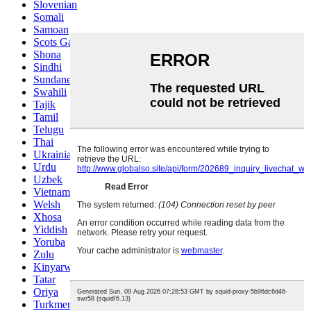
Slovenian
Somali
Samoan
Scots Gaelic
Shona
Sindhi
Sundanese
Swahili
Tajik
Tamil
Telugu
Thai
Ukrainian
Urdu
Uzbek
Vietnamese
Welsh
Xhosa
Yiddish
Yoruba
Zulu
Kinyarwanda
Tatar
Oriya
Turkmen