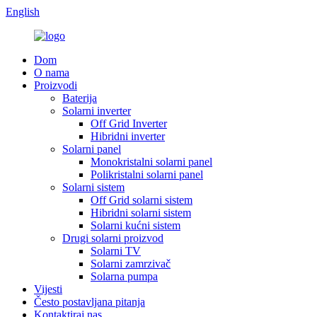
English
Dom
O nama
Proizvodi
Baterija
Solarni inverter
Off Grid Inverter
Hibridni inverter
Solarni panel
Monokristalni solarni panel
Polikristalni solarni panel
Solarni sistem
Off Grid solarni sistem
Hibridni solarni sistem
Solarni kućni sistem
Drugi solarni proizvod
Solarni TV
Solarni zamrzivač
Solarna pumpa
Vijesti
Često postavljana pitanja
Kontaktiraj nas