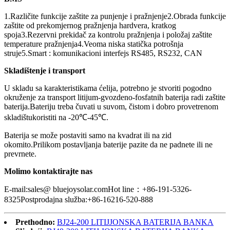
1.
Različite funkcije zaštite za punjenje i pražnjenje
2.
Obrada funkcije
zaštite od prekomjernog pražnjenja hardvera, kratkog
spoja
3.
Rezervni prekidač za kontrolu pražnjenja i položaj zaštite
temperature pražnjenja
4.
Veoma niska statička potrošnja
struje
5.
Smart : komunikacioni interfejs RS485, RS232, CAN
Skladištenje i transport
U skladu sa karakteristikama ćelija, potrebno je stvoriti pogodno
okruženje za transport litijum-gvozdeno-fosfatnih baterija radi zaštite
baterija.Bateriju treba čuvati u suvom, čistom i dobro provetrenom
skladištu
koristiti na -20
℃
-45
℃
.
Baterija se može postaviti samo na kvadrat ili na zid
okomito.Prilikom postavljanja baterije pazite da ne padnete ili ne
prevrnete.
Molimo kontaktirajte nas
E-mail:sales@ bluejoysolar.com
Hot line
：
+86-191-5326-
8325
Postprodajna služba:+86-16216-520-888
Prethodno:
BJ24-200 LITIJJONSKA BATERIJA BANKA