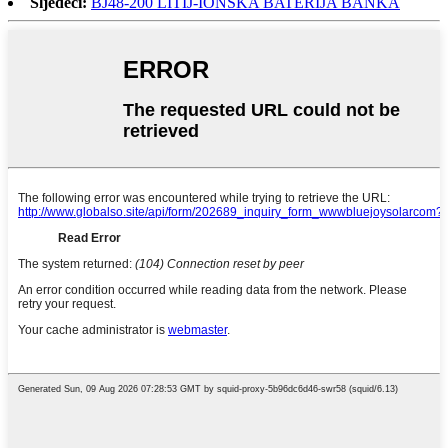
Sljedeći:
BJ48-200 LITIJ-IONSKA BATERIJA BANKA